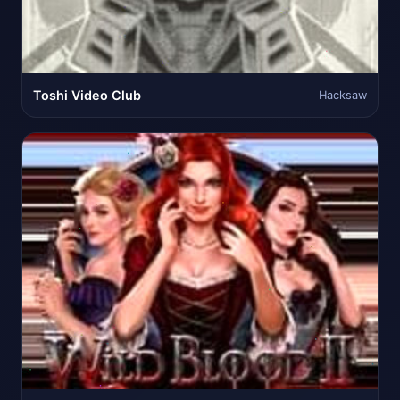
Toshi Video Club
Hacksaw