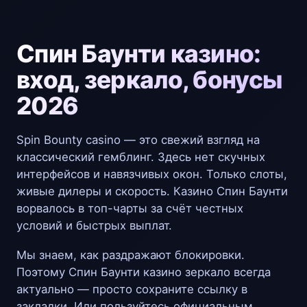
Спин Баунти казино:
вход, зеркало, бонусы
2026
Spin Bounty casino — это свежий взгляд на
классический гемблинг. Здесь нет скучных
интерфейсов и навязчивых окон. Только слоты,
живые дилеры и скорость. Казино Спин Баунти
ворвалось в топ-чарты за счёт честных
условий и быстрых выплат.
Мы знаем, как раздражают блокировки.
Поэтому Спин Баунти казино зеркало всегда
актуально — просто сохраните ссылку в
закладки. Или пользуйтесь официальным