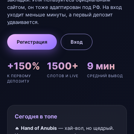
сайтом, он тоже адаптирован под РФ. На вход
уходит меньше минуты, а первый депозит
удваивается.
Регистрация
Вход
+150%
1500+
9 мин
К ПЕРВОМУ
СЛОТОВ И LIVE
СРЕДНИЙ ВЫВОД
ДЕПОЗИТУ
Сегодня в топе
🔥
Hand of Anubis
— хай-вол, но щедрый.