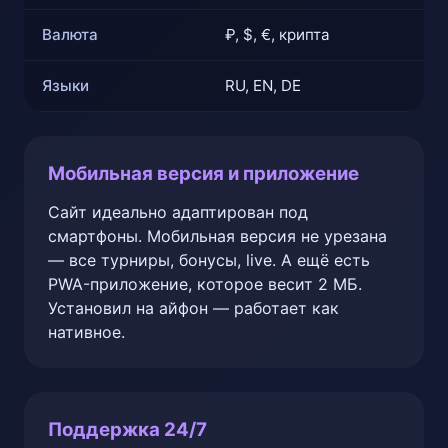
Валюта
₽, $, €, крипта
Языки
RU, EN, DE
Мобильная версия и приложение
Сайт идеально адаптирован под
смартфоны. Мобильная версия не урезана
— все турниры, бонусы, live. А ещё есть
PWA-приложение, которое весит 2 МБ.
Установил на айфон — работает как
нативное.
Поддержка 24/7