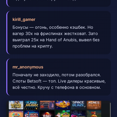
kirill_gamer
Бонусы — огонь, особенно кэшбек. Но
вагер 30x на фриспинах жестковат. Зато
выиграл 25к на Hand of Anubis, вывел без
проблем на крипту.
mr_anonymous
Поначалу не заходило, потом разобрался.
Слоты Betsoft — топ. Live дилеры красивые,
всё честно. Кручу с телефона в основном.