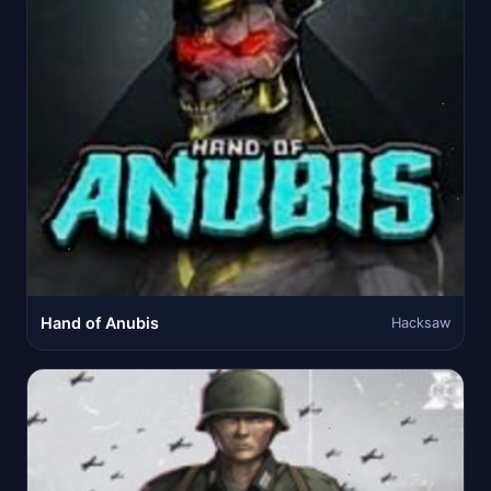
Hand of Anubis
Hacksaw