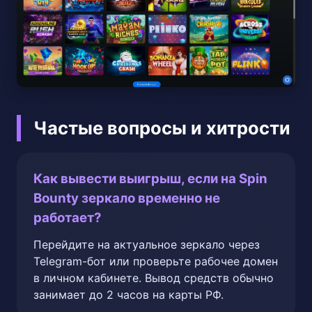
Частые вопросы и хитрости
Как вывести выигрыш, если на Spin
Bounty зеркало временно не
работает?
Перейдите на актуальное зеркало через
Telegram-бот или проверьте рабочее домен
в личном кабинете. Вывод средств обычно
занимает до 2 часов на карты РФ.