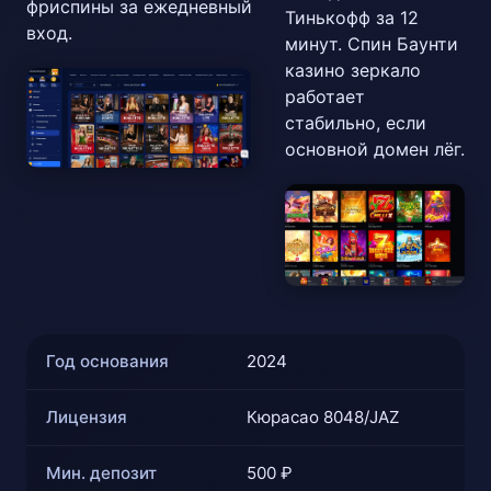
фриспины за ежедневный
Тинькофф за 12
вход.
минут. Спин Баунти
казино зеркало
работает
стабильно, если
основной домен лёг.
Год основания
2024
Лицензия
Кюрасао 8048/JAZ
Мин. депозит
500 ₽